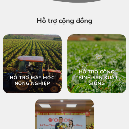
Hỗ trợ cộng đồng
HỖ TRỢ CÔNG
HỖ TRỢ MÁY MÓC
TRÌNH SẢN XUẤT
NÔNG NGHIỆP
GIỐNG