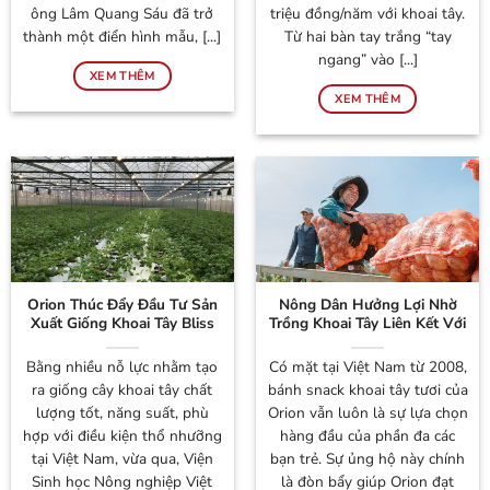
ông Lâm Quang Sáu đã trở
triệu đồng/năm với khoai tây.
thành một điển hình mẫu, [...]
Từ hai bàn tay trắng “tay
ngang” vào [...]
XEM THÊM
XEM THÊM
Orion Thúc Đẩy Đầu Tư Sản
Nông Dân Hưởng Lợi Nhờ
Xuất Giống Khoai Tây Bliss
Trồng Khoai Tây Liên Kết Với
Tại Việt Nam
Doanh Nghiệp
Bằng nhiều nỗ lực nhằm tạo
Có mặt tại Việt Nam từ 2008,
ra giống cây khoai tây chất
bánh snack khoai tây tươi của
lượng tốt, năng suất, phù
Orion vẫn luôn là sự lựa chọn
hợp với điều kiện thổ nhưỡng
hàng đầu của phần đa các
tại Việt Nam, vừa qua, Viện
bạn trẻ. Sự ủng hộ này chính
Sinh học Nông nghiệp Việt
là đòn bẩy giúp Orion đạt