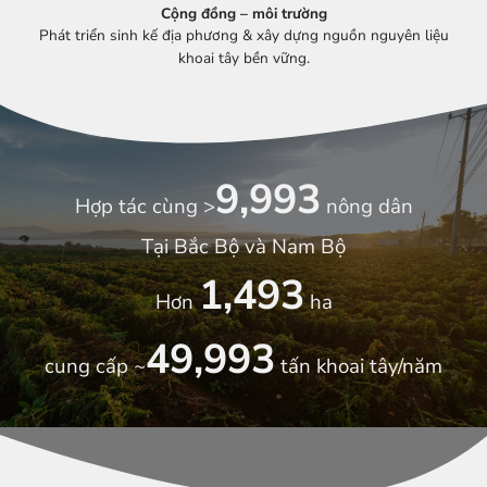
Cộng đồng – môi trường
Phát triển sinh kế địa phương & xây dựng nguồn nguyên liệu
khoai tây bền vững.
10,000
Hợp tác cùng >
nông dân
Tại Bắc Bộ và Nam Bộ
1,500
Hơn
ha
50,000
cung cấp ~
tấn khoai tây/năm