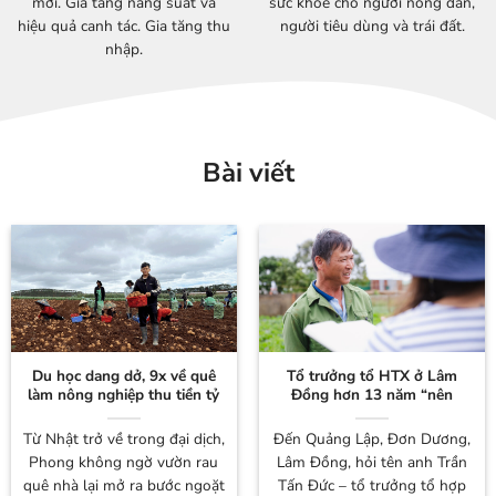
mới. Gia tăng năng suất và
sức khỏe cho người nông dân,
hiệu quả canh tác. Gia tăng thu
người tiêu dùng và trái đất.
nhập.
Bài viết
Du học dang dở, 9x về quê
Tổ trưởng tổ HTX ở Lâm
làm nông nghiệp thu tiền tỷ
Đồng hơn 13 năm “nên
duyên” cùng cây khoai tây
Từ Nhật trở về trong đại dịch,
Đến Quảng Lập, Đơn Dương,
Phong không ngờ vườn rau
Lâm Đồng, hỏi tên anh Trần
quê nhà lại mở ra bước ngoặt
Tấn Đức – tổ trưởng tổ hợp