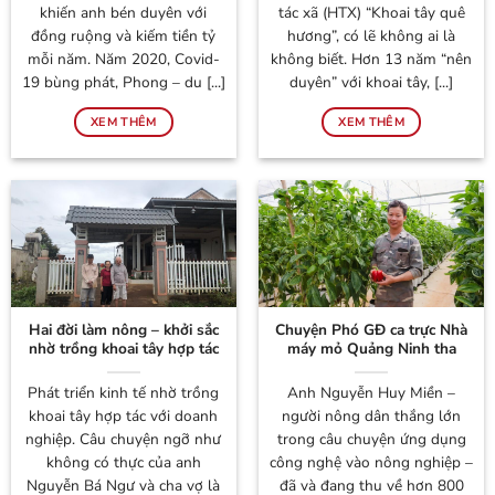
khiến anh bén duyên với
tác xã (HTX) “Khoai tây quê
đồng ruộng và kiếm tiền tỷ
hương”, có lẽ không ai là
mỗi năm. Năm 2020, Covid-
không biết. Hơn 13 năm “nên
19 bùng phát, Phong – du [...]
duyên” với khoai tây, [...]
XEM THÊM
XEM THÊM
Hai đời làm nông – khởi sắc
Chuyện Phó GĐ ca trực Nhà
nhờ trồng khoai tây hợp tác
máy mỏ Quảng Ninh tha
với doanh nghiệp
hương cầu thực, làm nên “cơ
ngơi” khoai tây, chuối, cà
Phát triển kinh tế nhờ trồng
Anh Nguyễn Huy Miền –
chua… kiếm tiền tỷ
khoai tây hợp tác với doanh
người nông dân thắng lớn
nghiệp. Câu chuyện ngỡ như
trong câu chuyện ứng dụng
không có thực của anh
công nghệ vào nông nghiệp –
Nguyễn Bá Ngư và cha vợ là
đã và đang thu về hơn 800